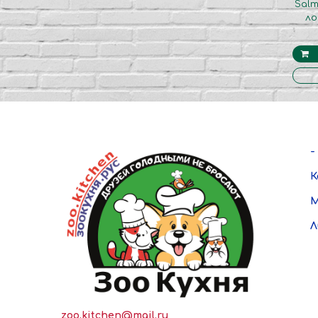
Salm
ло
-
К
М
Л
zoo.kitchen@mail.ru