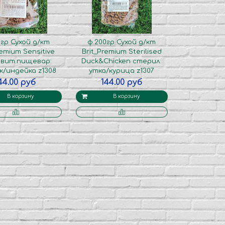
0гр Сухой д/кт
ф.200гр Сухой д/кт
remium Sensitive
Brit_Premium Sterilised
твит.пищевар:
Duck&Chicken стерил:
к/индейка z1308
утка/курица z1307
44.00 руб
144.00 руб
В корзину
В корзину