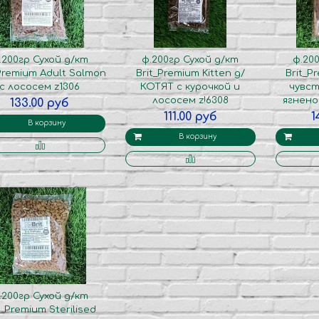
.200гр Сухой д/кт
ф.200гр Сухой д/кт
ф.20
_Premium Adult Salmon
Brit_Premium Kitten д/
Brit_P
с лососем z1306
КОТЯТ с курочкой и
чувс
лососем z!6308
ягнено
133.00 руб
111.00 руб
1
В корзину
В корзину
.200гр Сухой д/кт
t_Premium Sterilised