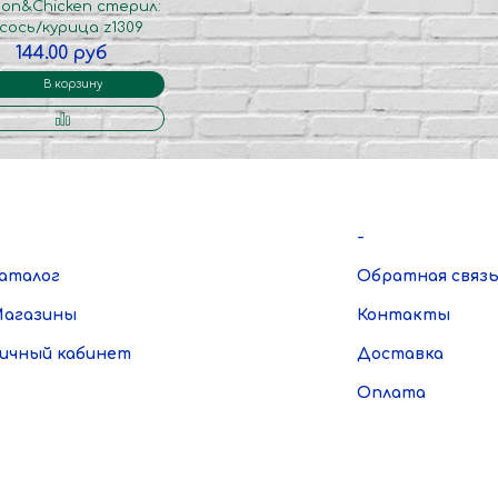
on&Chicken стерил:
сось/курица z1309
144.00 руб
В корзину
-
аталог
Обратная связ
агазины
Контакты
ичный кабинет
Доставка
Оплата