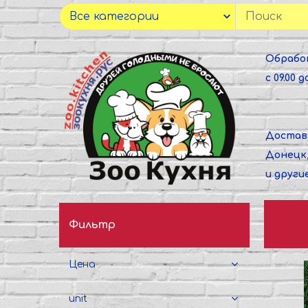
Обрабо
с 09.00 до
Достав
Донецк
и други
Фильтр
Цена
unit