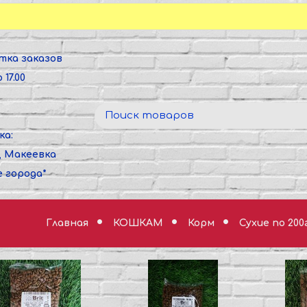
тка заказов
 17.00
ка:
, Макеевка
е города*
Главная
КОШКАМ
Корм
Сухие по 200