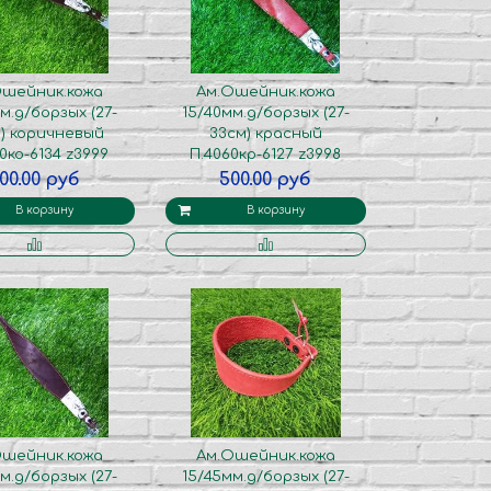
Ошейник.кожа
Ам.Ошейник.кожа
м.д/борзых (27-
15/40мм.д/борзых (27-
) коричневый
33см) красный
0ко-6134 z3999
П.4060кр-6127 z3998
00.00 руб
500.00 руб
В корзину
В корзину
Ошейник.кожа
Ам.Ошейник.кожа
м.д/борзых (27-
15/45мм.д/борзых (27-