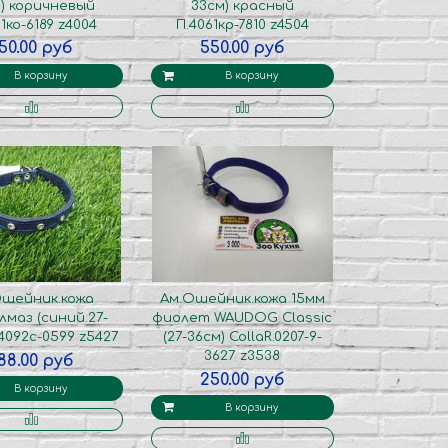
) коричневый
33см) красный
1ко-6189 z4004
П.4061кр-7810 z4504
50.00 руб
550.00 руб
В корзину
В корзину
Ошейник.кожа
Ам.Ошейник.кожа 15мм
лмаз (синий.27-
фиолет WAUDOG Classic
.4092с-0599 z5427
(27-36см) CollaR.0207-9-
3627 z3538
88.00 руб
250.00 руб
В корзину
В корзину