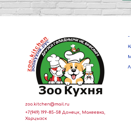
-
К
М
Л
zoo.kitchen@mail.ru
+7(949) 199-85-58 Донецк, Макеевка,
Харцызск