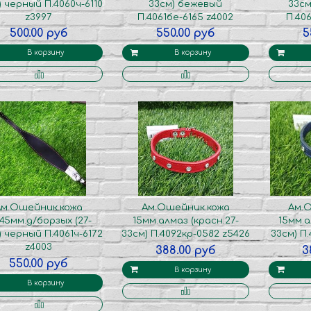
) черный П.4060ч-6110
33см) бежевый
33см
z3997
П.4061бе-6165 z4002
П.406
500.00 руб
550.00 руб
5
В корзину
В корзину
Ам.Ошейник.кожа
Ам.Ошейник.кожа
Ам.
/45мм.д/борзых (27-
15мм.алмаз (красн.27-
15мм.а
) черный П.4061ч-6172
33см) П.4092кр-0582 z5426
33см) П
z4003
388.00 руб
3
550.00 руб
В корзину
В корзину