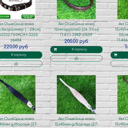
Ам.Ошейник.кожа
Ам.Ошейник.кожа
Ам.
.безразмер (...-28см)
12мм.круглый (26-31см)
15/40м
60332.ПИЖОН-3325
П.4111-3942 z1609
33см
z6404
П.406
200.00 руб
220.00 руб
5
В корзину
В корзину
Ам.Ошейник.кожа
Ам.Ошейник.кожа
Ам.
/40мм.д/борзых (27-
15/45мм.д/борзых (27-
15/45м