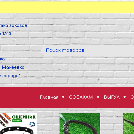
тка заказов
 17.00
ка:
, Макеевка
е города*
Главная
СОБАКАМ
ВЫГУЛ
О