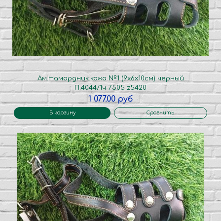
Ам.Намордник.кожа №1 (9х6х10см) черный
П.4044/1ч-7505 z5420
1 077.00 руб
В корзину
Сравнить