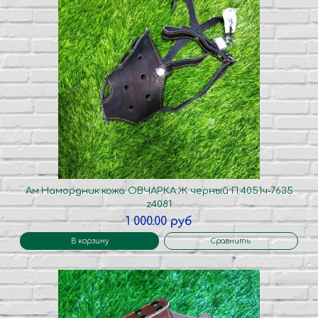
Ам.Намордник.кожа ОВЧАРКА.Ж черный П.4051ч-7635
z4081
1 000.00 руб
В корзину
Сравнить