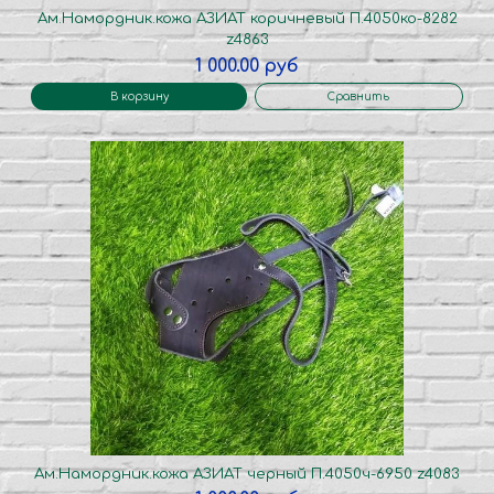
Ам.Намордник.кожа АЗИАТ коричневый П.4050ко-8282
z4863
1 000.00 руб
В корзину
Сравнить
Ам.Намордник.кожа АЗИАТ черный П.4050ч-6950 z4083