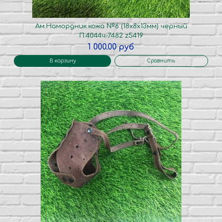
Ам.Намордник.кожа №6 (18х8х13мм) черный
П.4044ч-7482 z5419
1 000.00 руб
В корзину
Сравнить