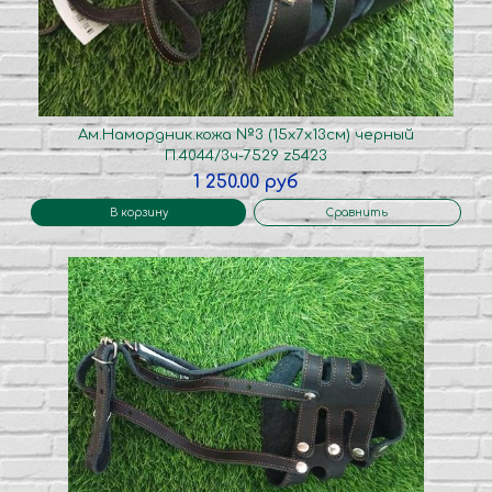
Ам.Намордник.кожа №3 (15х7х13см) черный
П.4044/3ч-7529 z5423
1 250.00 руб
В корзину
Сравнить