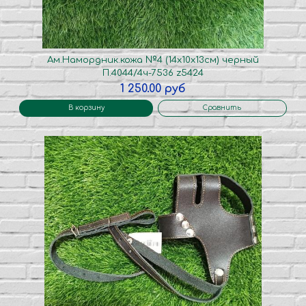
Ам.Намордник.кожа №4 (14х10х13см) черный
П.4044/4ч-7536 z5424
1 250.00 руб
В корзину
Сравнить