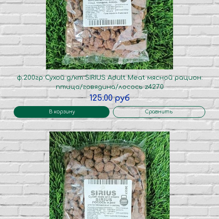
ф.200гр Сухой д/кт SIRIUS Adult Meat мясной рацион:
птица/говядина/лосось z4270
125.00 руб
В корзину
Сравнить