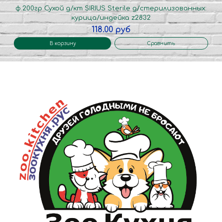
ф.200гр Сухой д/кт SIRIUS Sterile д/стерилизованных:
курица/индейка z2832
118.00 руб
В корзину
Сравнить