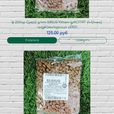
ф.200гр Сухой д/кт SIRIUS Kitten д/КОТЯТ (1-12мес):
индейка/курица z2831
125.00 руб
В корзину
Сравнить