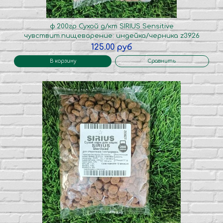
ф.200гр Сухой д/кт SIRIUS Sensitive
чувствит.пищеварение: индейка/черника z3926
125.00 руб
В корзину
Сравнить