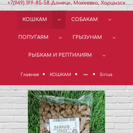
+7(949) 199-85-58 Донецк, Макеевка, Харцызск
КОШКАМ
СОБАКАМ
ПОПУГАЯМ
ГРЫЗУНАМ
РЫБКАМ И РЕПТИЛИЯМ
Главная
КОШКАМ
Sirius