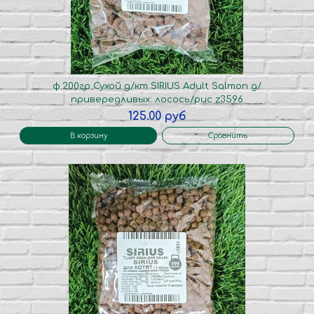
ф.200гр Сухой д/кт SIRIUS Adult Salmon д/
привередливых: лосось/рис z3596
125.00 руб
В корзину
Сравнить