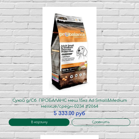
Сухой д/Сб. ПРОБАЛАНС меш.15кг Ad.Small&Medium
мелкие/средн-0234 z!2064
5 333.00 руб
В корзину
Сравнить