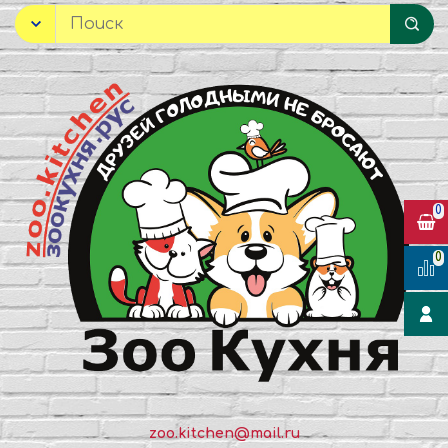
0
0
zoo.kitchen@mail.ru