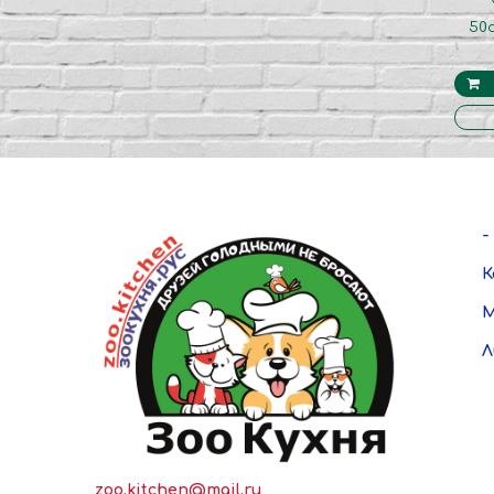
50с
-
К
М
Л
zoo.kitchen@mail.ru