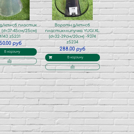
д/кт+сб пластик
Воротн.д/кт+сб
 (d=37-45см/25см)
пластик+липучка YUGI.XL
-4143 z5231
(d=32-39см/20см) -9374
z5234
50.00 руб
288.00 руб
В корзину
В корзину