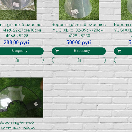
тн.д/кт+сб пластик
Воротн.д/кт+сб пластик
Воротн.
I.M (d=22-27см/10см)
YUGI.XL (d=32-39см/20см)
YUGI.XXL
-4068 z5228
-4129 z5230
288.00 руб
500.00 руб
5
В корзину
В корзину
Воротн.д/кт+сб
пластик+липучка