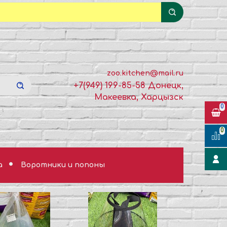
zoo.kitchen@mail.ru
+7(949) 199-85-58 Донецк,
Макеевка, Харцызск
0
0
а
Воротники и попоны