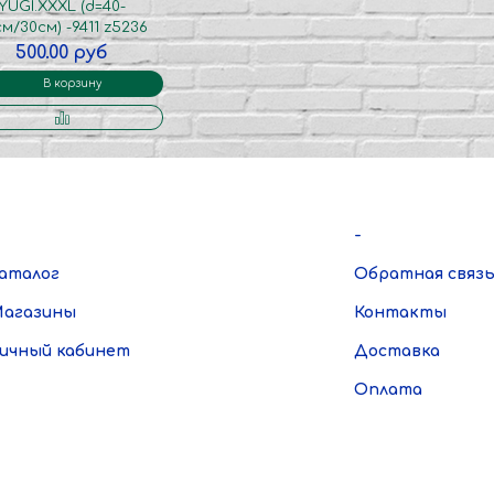
YUGI.XXXL (d=40-
м/30см) -9411 z5236
500.00 руб
В корзину
-
аталог
Обратная связ
агазины
Контакты
ичный кабинет
Доставка
Оплата