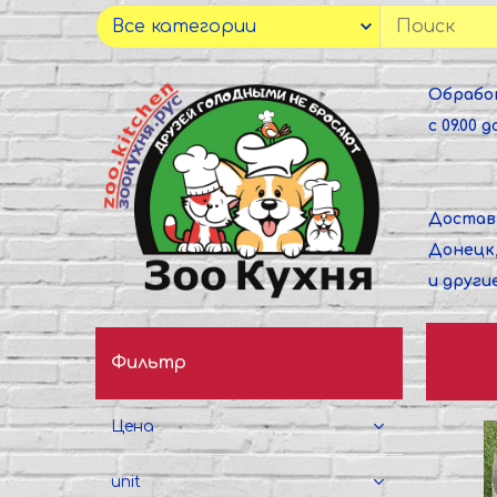
Обрабо
с 09.00 до
Достав
Донецк
и други
Фильтр
Цена
unit