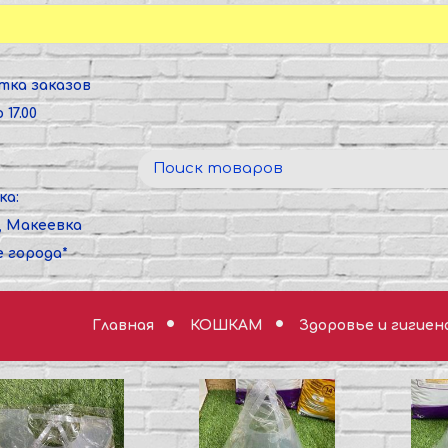
тка заказов
 17.00
ка:
, Макеевка
е города*
Главная
КОШКАМ
Здоровье и гигиен