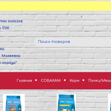
тка заказов
 17.00
ка:
, Макеевка
е города*
Главная
СОБАКАМ
Корм
Пачки/Мешк