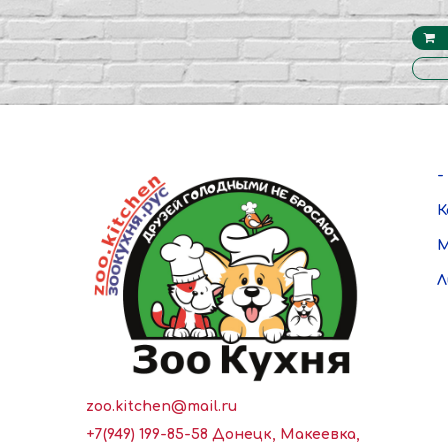
-
К
М
Л
zoo.kitchen@mail.ru
+7(949) 199-85-58 Донецк, Макеевка,