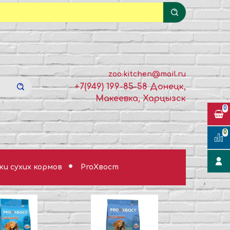
zoo.kitchen@mail.ru
+7(949) 199-85-58 Донецк,
Макеевка, Харцызск
0
0
и сухих кормов
ProХвост