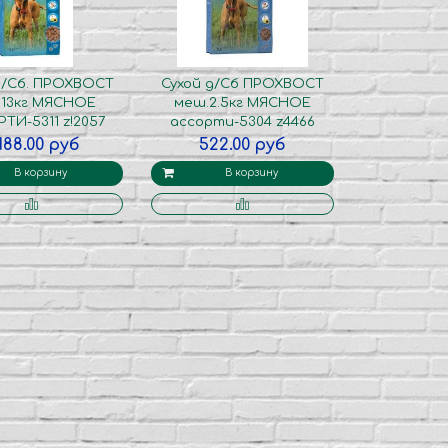
д/Сб. ПРОХВОСТ
Сухой д/Сб ПРОХВОСТ
.13кг МЯСНОЕ
меш.2.5кг МЯСНОЕ
ТИ-5311 z!2057
ассорти-5304 z4466
188.00 руб
522.00 руб
В корзину
В корзину