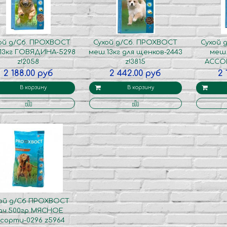
ой д/Сб. ПРОХВОСТ
Сухой д/Сб. ПРОХВОСТ
Сухой 
13кг ГОВЯДИНА-5298
меш.13кг для щенков-2443
меш
z!2058
z!3815
АССОР
2 188.00 руб
2 442.00 руб
2 
В корзину
В корзину
хой д/Сб ПРОХВОСТ
ач.500гр МЯСНОЕ
сорти-0296 z5964