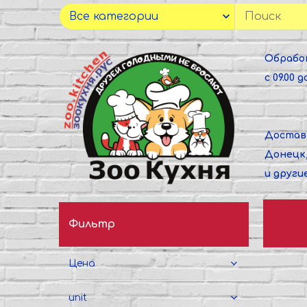
Обрабо
с 09.00 до
Достав
Донецк
и други
Фильтр
Цена
unit