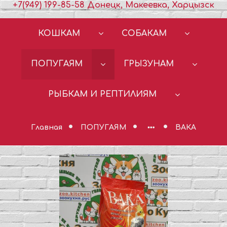
+7(949) 199-85-58 Донецк, Макеевка, Харцызск
КОШКАМ
СОБАКАМ
ПОПУГАЯМ
ГРЫЗУНАМ
РЫБКАМ И РЕПТИЛИЯМ
Главная
ПОПУГАЯМ
ВАКА