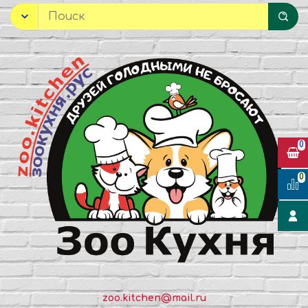
0
0
zoo.kitchen@mail.ru