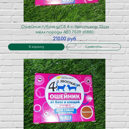
.Ошейник.п/блох.д/Сб 4-с-Хвостиком 35см
мелк.породы АВЗ.7539 z0880
210.00 руб
В корзину
Сравнить