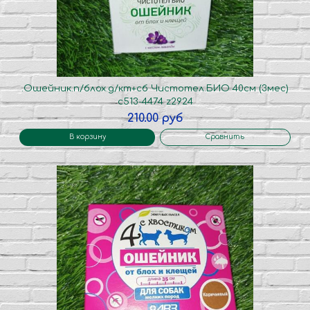
.Ошейник.п/блох.д/кт+сб Чистотел.БИО 40см (3мес)
с513-4474 z2924
210.00 руб
В корзину
Сравнить