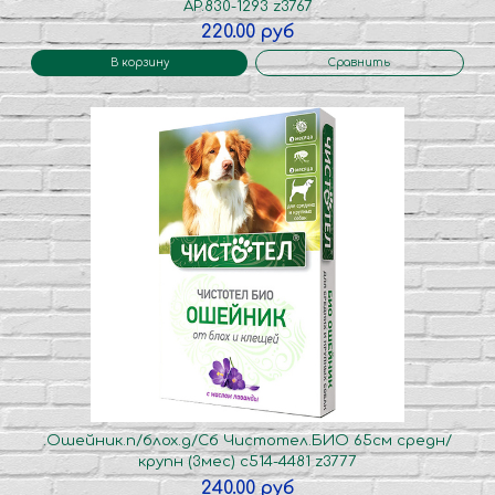
AP.830-1293 z3767
220.00 руб
В корзину
Сравнить
.Ошейник.п/блох.д/Сб Чистотел.БИО 65см средн/
крупн (3мес) с514-4481 z3777
240.00 руб