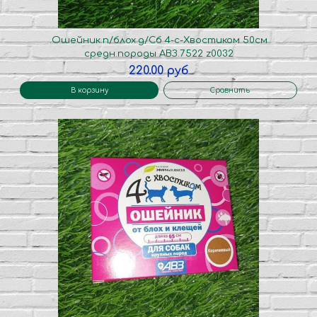
.Ошейник.п/блох.д/Сб 4-с-Хвостиком 50см
средн.породы АВЗ.7522 z0032
220.00 руб
В корзину
Сравнить