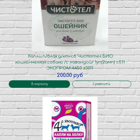
.Капли.п/блох.д/кт+cб Чистотел.БИО
кошка+мелкая.собака /с лавандой/ 1уп(2амп) с511
ЭКОПРОМ-4450 z3011
200.00 руб
В корзину
Сравнить