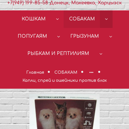
+7(949) 199-85-58 Донецк, Макеевка, Харцызск
КОШКАМ
СОБАКАМ
ПОПУГАЯМ
ГРЫЗУНАМ
РЫБКАМ И РЕПТИЛИЯМ
Главная
СОБАКАМ
Капли, спрей и ошейники против блох