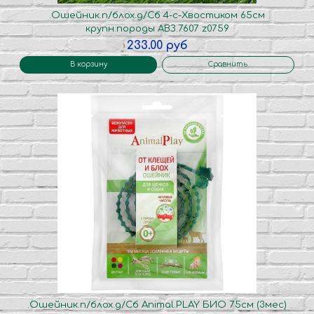
.Ошейник.п/блох.д/Сб 4-с-Хвостиком 65см
крупн.породы АВЗ.7607 z0759
233.00 руб
В корзину
Сравнить
.Ошейник.п/блох.д/Сб Animal.PLAY БИО 75см (3мес)