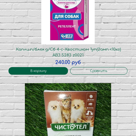
.Капли.п/блох.д/Сб 4-с-Хвостиком 1уп(2амп.<10кг)
АВЗ.5283 z0021
240.00 руб
В корзину
Сравнить