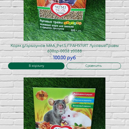
Корм.д/грызунов MiMi_PetS ГРАНУЛЯТ ЛуговыеТравы
600гр-0038 z0088
100.00 руб
В корзину
Сравнить