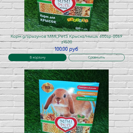
Корм.д/грызунов MiMi_PetS Крыска/мышь 600гр-0069
z1530
100.00 руб
В корзину
Сравнить