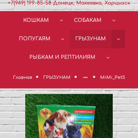
+7(949) 199-85-58 Донецк, Макеевка, Харцызск
КОШКАМ
СОБАКАМ
ПОПУГАЯМ
ГРЫЗУНАМ
РЫБКАМ И РЕПТИЛИЯМ
Главная
ГРЫЗУНАМ
MiMi_PetS