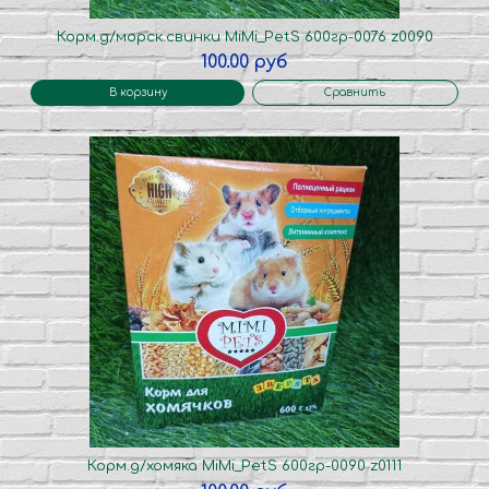
Корм.д/морск.свинки MiMi_PetS 600гр-0076 z0090
100.00 руб
В корзину
Сравнить
Корм.д/хомяка MiMi_PetS 600гр-0090 z0111