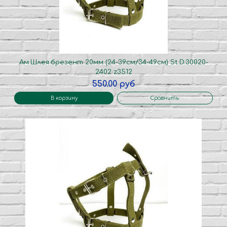
Ам.Шлея.брезент 20мм (24-39см/34-49см) St.D.30020-
2402 z3512
550.00 руб
В корзину
Сравнить