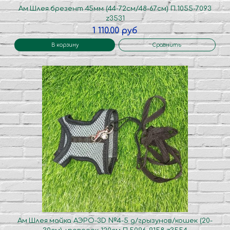
Ам.Шлея.брезент 45мм (44-72см/48-67см) П.1055-7093
z3531
1 110.00 руб
В корзину
Сравнить
Ам.Шлея.майка АЭРО-3D №4-5 д/грызунов/кошек (20-