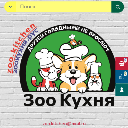
0
0
zoo.kitchen@mail.ru