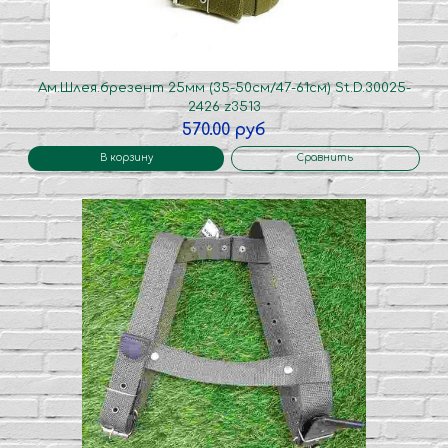
Ам.Шлея.брезент 25мм (35-50см/47-61см) St.D.30025-
2426 z3513
570.00 руб
В корзину
Сравнить