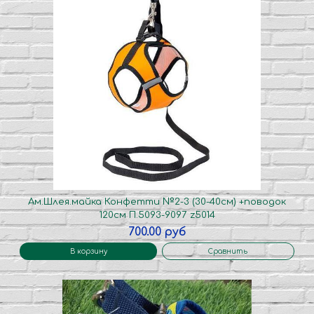
Ам.Шлея.майка Конфетти №2-3 (30-40см) +поводок
120см П.5093-9097 z5014
700.00 руб
В корзину
Сравнить