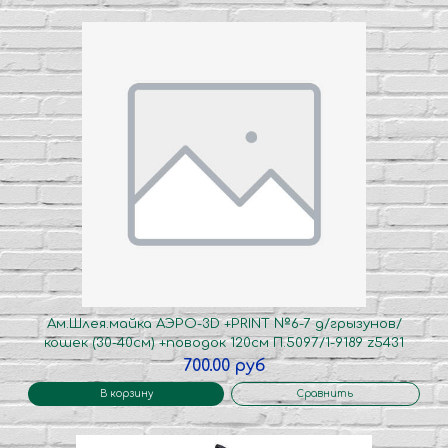
Ам.Шлея.майка АЭРО-3D +PRINT №6-7 д/грызунов/
кошек (30-40см) +поводок 120см П.5097/1-9189 z5431
700.00 руб
В корзину
Сравнить