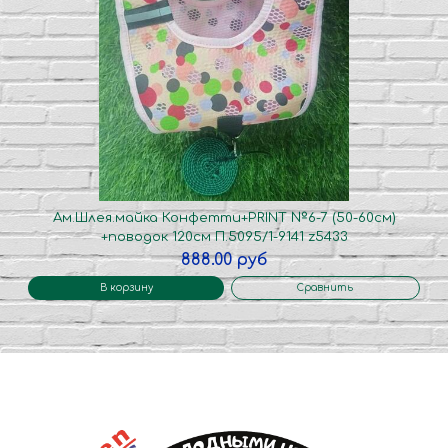
Ам.Шлея.майка Конфетти+PRINT №6-7 (50-60см)
+поводок 120см П.5095/1-9141 z5433
888.00 руб
В корзину
Сравнить