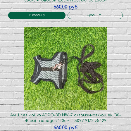
30см) +поводок 120см П.5096-9158 z3554
660.00 руб
В корзину
Сравнить
Ам.Шлея.майка АЭРО-3D №6-7 д/грызунов/кошек (30-
40см) +поводок 120см П.5097-9172 z5429
660.00 руб