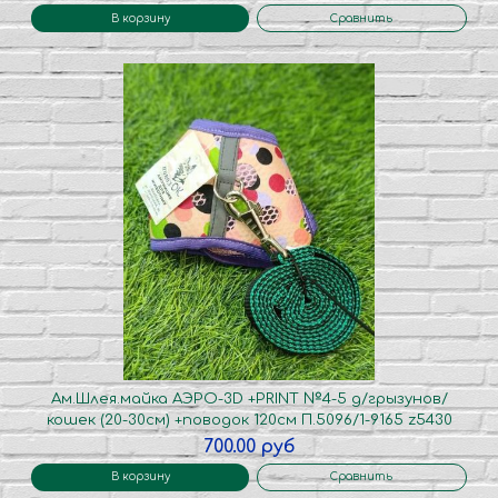
В корзину
Сравнить
Ам.Шлея.майка АЭРО-3D +PRINT №4-5 д/грызунов/
кошек (20-30см) +поводок 120см П.5096/1-9165 z5430
700.00 руб
В корзину
Сравнить