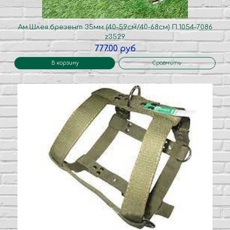
Ам.Шлея.брезент 35мм (40-59см/40-68см) П.1054-7086
z3529
777.00 руб
В корзину
Сравнить