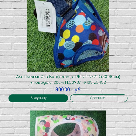
Ам.Шлея.майка Конфетти+PRINT №2-3 (30-40см)
+поводок 120см П.5093/1-9103 z5432
800.00 руб
В корзину
Сравнить