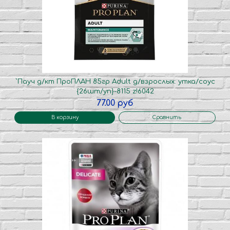
`Пауч д/кт ПроПЛАН 85гр Adult д/взрослых: утка/соус
{26шт/уп}-8115 z!6042
77.00 руб
В корзину
Сравнить