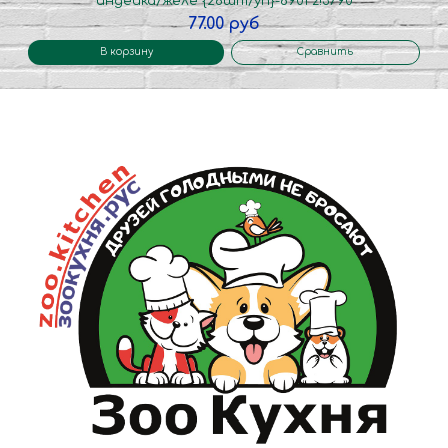
индейка/желе {26шт/уп}-6901 z!3790
77.00 руб
В корзину
Сравнить