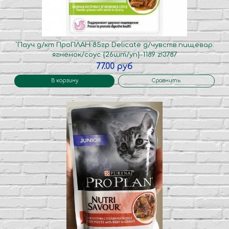
`Пауч д/кт ПроПЛАН 85гр Delicate д/чувств.пищевар:
ягненок/соус {26шт/уп}-1189 z!3787
77.00 руб
В корзину
Сравнить