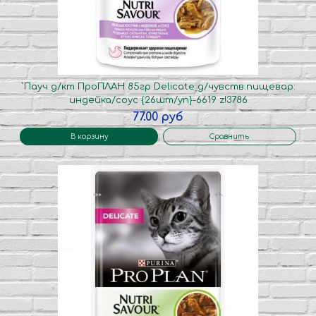
`Пауч д/кт ПроПЛАН 85гр Delicate д/чувств.пищевар:
индейка/соус {26шт/уп}-6619 z!3786
77.00 руб
В корзину
Сравнить