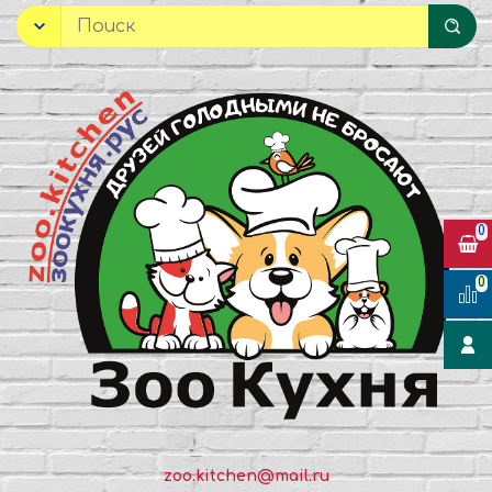
0
0
zoo.kitchen@mail.ru