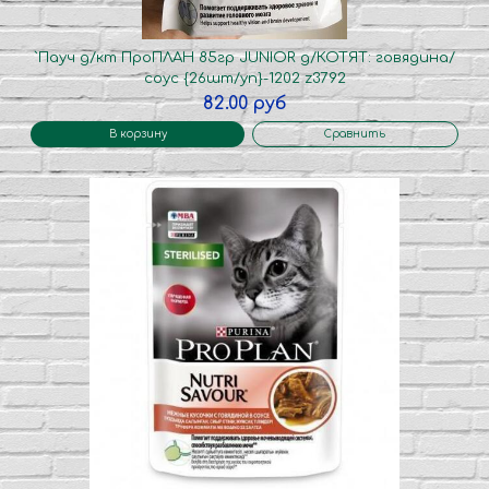
`Пауч д/кт ПроПЛАН 85гр JUNIOR д/КОТЯТ: говядина/
соус {26шт/уп}-1202 z3792
82.00 руб
В корзину
Сравнить