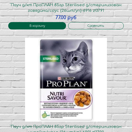
`Пауч д/кт ПроПЛАН 85гр Sterilised д/стерилизован:
говядина/соус {26шт/уп}-6916 z!3791
77.00 руб
В корзину
Сравнить
`Пауч д/кт ПроПЛАН 85гр Sterilised д/стерилизован: