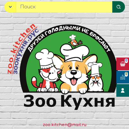
0
0
zoo.kitchen@mail.ru