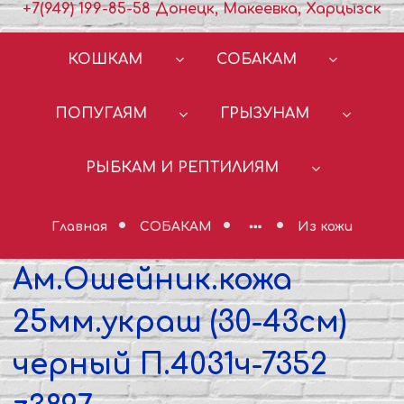
+7(949) 199-85-58 Донецк, Макеевка, Харцызск
КОШКАМ
СОБАКАМ
ПОПУГАЯМ
ГРЫЗУНАМ
РЫБКАМ И РЕПТИЛИЯМ
Главная
СОБАКАМ
Из кожи
Ам.Ошейник.кожа
25мм.украш (30-43см)
черный П.4031ч-7352