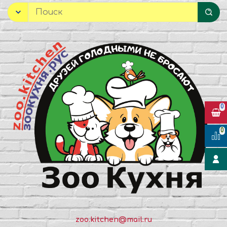
0
0
zoo.kitchen@mail.ru