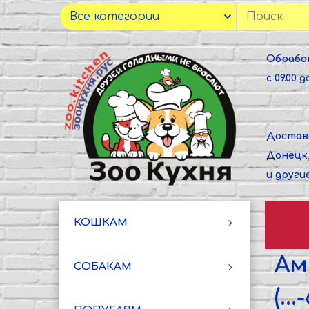
Обрабо
с 09.00 до
Достав
Донецк
и други
КОШКАМ
Ам
СОБАКАМ
(..