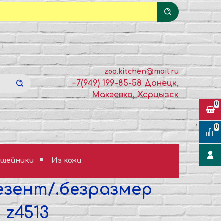
zoo.kitchen@mail.ru
+7(949) 199-85-58 Донецк,
Макеевка, Харцызск
0
0
шейники
Из кожи
езент/.безразмер
 z4513