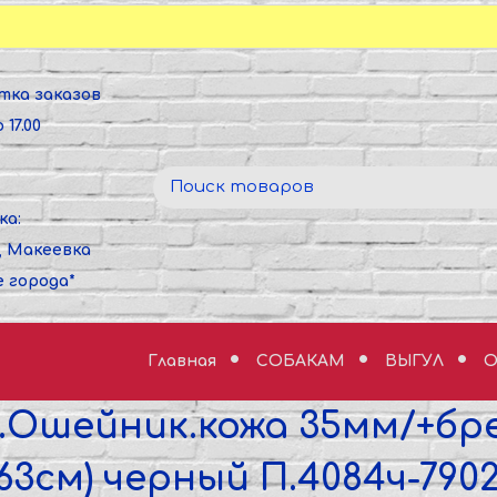
тка заказов
 17.00
ка:
, Макеевка
е города*
Главная
СОБАКАМ
ВЫГУЛ
О
.Ошейник.кожа 35мм/+бр
.-63см) черный П.4084ч-7902