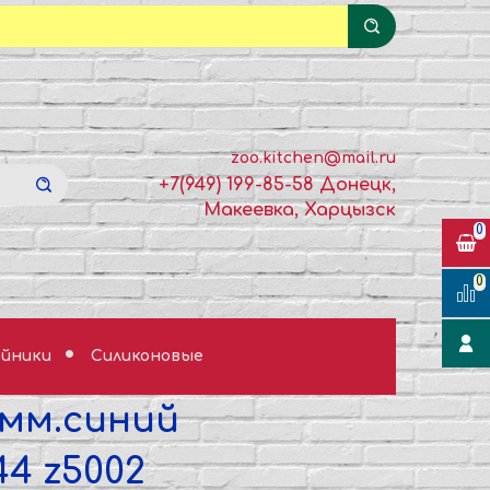
zoo.kitchen@mail.ru
+7(949) 199-85-58 Донецк,
Макеевка, Харцызск
0
0
йники
Силиконовые
0мм.синий
44 z5002