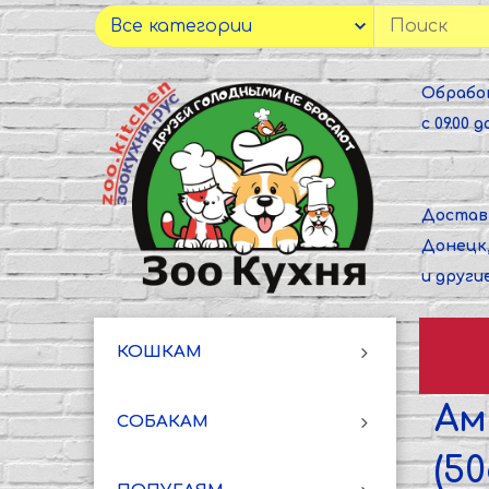
Обрабо
с 09.00 до
Достав
Донецк
и други
КОШКАМ
Ам
СОБАКАМ
(5