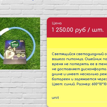
Цена
1 250.00 руб / шт.
Светящийся светодиодный ош
вашего питомца. Ошейник поз
время не потерять ее в темн
не доставляет дискомфорта 
длине и имеет несколько ре
батареек и заряжается через
Цвет: синий. Размер: 600*10*10
unit