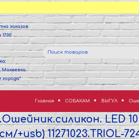
тка заказов
 17.00
ка:
, Макеевка
е города*
Главная
СОБАКАМ
ВЫГУЛ
Оше
.Ошейник.силикон. LED 1
0см/+usb) 11271023.TRIOL-72