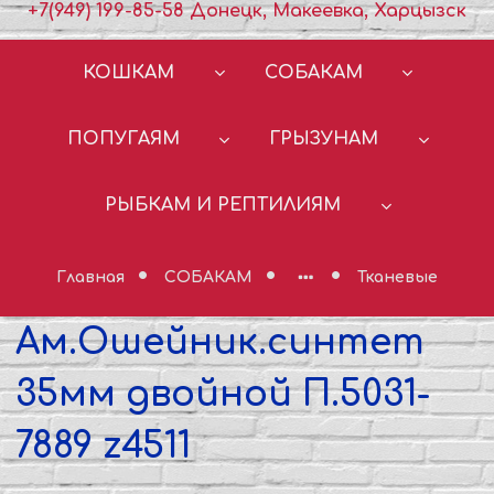
+7(949) 199-85-58 Донецк, Макеевка, Харцызск
КОШКАМ
СОБАКАМ
ПОПУГАЯМ
ГРЫЗУНАМ
РЫБКАМ И РЕПТИЛИЯМ
Главная
СОБАКАМ
Тканевые
Ам.Ошейник.синтет
35мм двойной П.5031-
7889 z4511