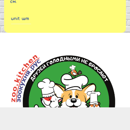
см.
unit
шт