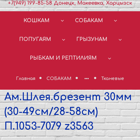
+7(949) 199-85-58 Донецк, Макеевка, Харцызск
КОШКАМ
СОБАКАМ
ПОПУГАЯМ
ГРЫЗУНАМ
РЫБКАМ И РЕПТИЛИЯМ
Главная
СОБАКАМ
Тканевые
Ам.Шлея.брезент 30мм
(30-49см/28-58см)
П.1053-7079 z3563