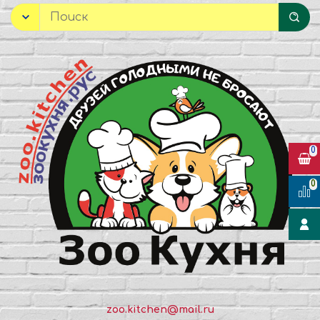
0
0
zoo.kitchen@mail.ru