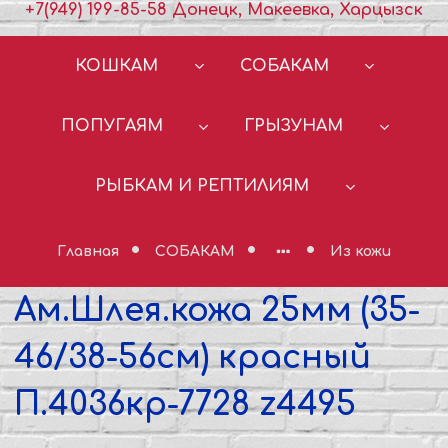
+7(949) 199-85-58 Донецк, Макеевка, Харцызск
КОШКАМ
СОБАКАМ
ПОПУГАЯМ
ГРЫЗУНАМ
РЫБКАМ И РЕПТИЛИЯМ
Главная
СОБАКАМ
Из кожи
Ам.Шлея.кожа 25мм (35-
46/38-56см) красный
П.4036кр-7728 z4495