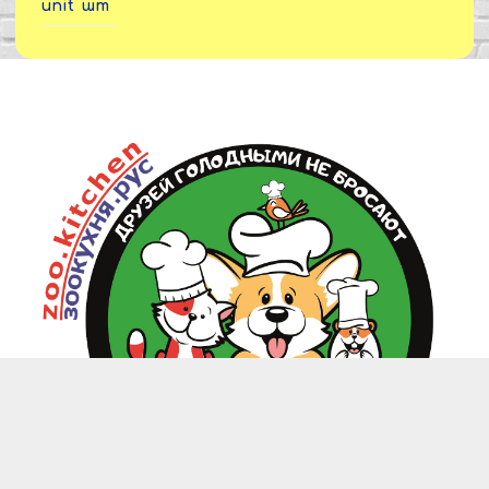
unit
шт
zoo.kitchen@mail.ru