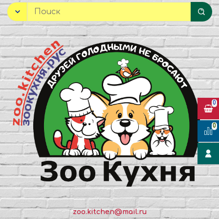
0
0
zoo.kitchen@mail.ru