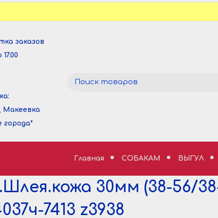
тка заказов
 17.00
ка:
, Макеевка
е города*
Главная
СОБАКАМ
ВЫГУЛ
.Шлея.кожа 30мм (38-56/38
4037ч-7413 z3938