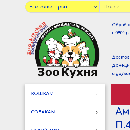
Обрабо
с 09.00 до
Достав
Донецк
и други
КОШКАМ
Ам
СОБАКАМ
П.