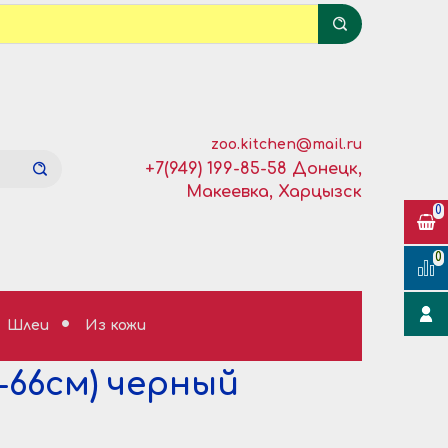
zoo.kitchen@mail.ru
+7(949) 199-85-58 Донецк,
Макеевка, Харцызск
0
0
Шлеи
Из кожи
-66см) черный