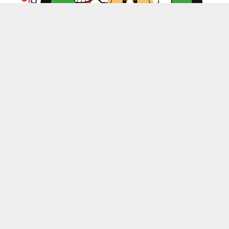
zoo.kitchen@mail.ru
+7(949) 199-85-58 Донецк, Макеевка, Харцызск
-
Каталог
Магазины
Личный кабинет
-
Обратная связь
Контакты