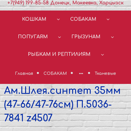
+7(949) 199-85-58 Донецк, Макеевка, Харцызск
КОШКАМ
СОБАКАМ
ПОПУГАЯМ
ГРЫЗУНАМ
РЫБКАМ И РЕПТИЛИЯМ
Главная
СОБАКАМ
Тканевые
Ам.Шлея.синтет 35мм
(47-66/47-76см) П.5036-
7841 z4507