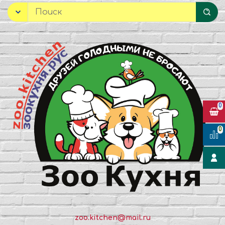
0
0
zoo.kitchen@mail.ru