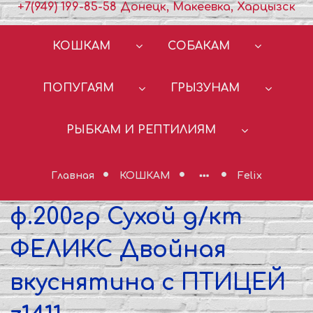
+7(949) 199-85-58 Донецк, Макеевка, Харцызск
КОШКАМ
СОБАКАМ
ПОПУГАЯМ
ГРЫЗУНАМ
РЫБКАМ И РЕПТИЛИЯМ
Главная
КОШКАМ
Felix
ф.200гр Сухой д/кт
ФЕЛИКС Двойная
вкуснятина с ПТИЦЕЙ