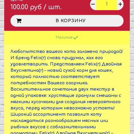
100.00 руб / шт.
В КОРЗИНУ
Наличие
Любопытство вашего кота заложено природой!
И бренд Felix(r) снова придумал, как его
удовлетворить. Представляем Felix(r) Двойная
Вкуснятина(r) – новый сухой корм для кошек,
который полностью соответствует
потребностям Вашего озорника.
Восхитительное сочетание двух текстур в
одной упаковке: хрустящие гранулы смешаны с
мягкими кусочками для создания невероятного
вкуса, перед которым невозможно устоять!
Широкий ассортимент позволит коту
наслаждаться разнообразием мясных или
рыбных вкусов с соблазнительными
ароматами. Felix(r) Двойная Вкуснятина(r) -