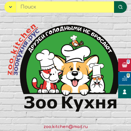
0
0
zoo.kitchen@mail.ru