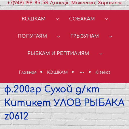
+7(949) 199-85-58 Донецк, Макеевка, Харцызск
КОШКАМ
СОБАКАМ
ПОПУГАЯМ
ГРЫЗУНАМ
РЫБКАМ И РЕПТИЛИЯМ
Главная
КОШКАМ
Kitekat
ф.200гр Сухой д/кт
Китикет УЛОВ РЫБАКА
z0612