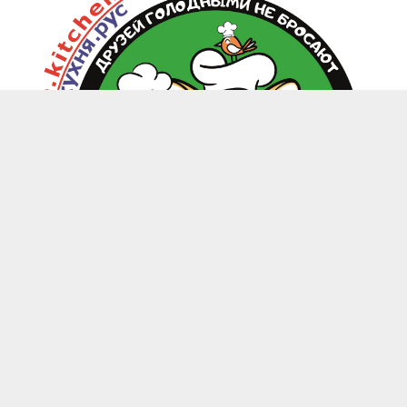
zoo.kitchen@mail.ru
+7(949) 199-85-58 Донецк, Макеевка, Харцызск
-
Каталог
Магазины