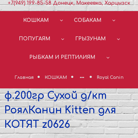
+7(949) 199-85-58 Донецк, Макеевка, Харцызск
КОШКАМ
СОБАКАМ
ПОПУГАЯМ
ГРЫЗУНАМ
РЫБКАМ И РЕПТИЛИЯМ
Главная
КОШКАМ
Royal Canin
ф.200гр Сухой д/кт
РоялКанин Kitten для
КОТЯТ z0626