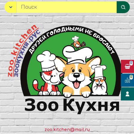
0
0
zoo.kitchen@mail.ru