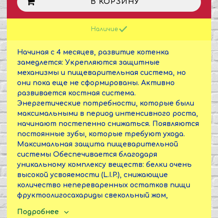
В КОРЗИНУ
Наличие
Начиная с 4 месяцев, развитие котенка
замедлется: Укрепляются защитные
механизмы и пищеварительная система, но
они пока еще не сформированы. Активно
развивается костная система.
Энергетические потребности, которые были
максимальными в период интенсивного роста,
начинают постепенно снижаться. Появляются
постоянные зубы, которые требуют ухода.
Максимальная защита пищеварительной
системы Обеспечивается благодаря
уникальному комплексу веществ: белки очень
высокой усвояемости (L.I.P.), снижающие
количество непереваренных остатков пищи
фруктоолигосахариды свекольный жом,
который поддерживает баланс кишечной
Подробнее
микрофлоры жирные кислоты EPA и DHA,