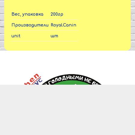
защищающие слизистую оболочку кишечника
Вес, упаковка
200гр
Производители
Royal.Canin
unit
шт