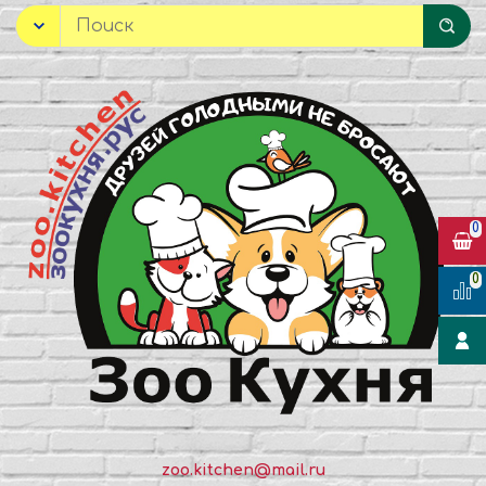
0
0
zoo.kitchen@mail.ru