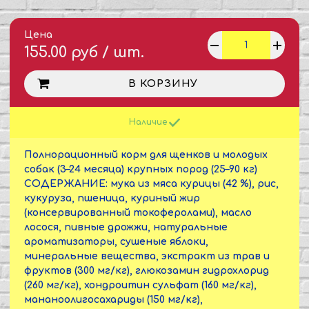
Цена
155.00 руб / шт.
В КОРЗИНУ
Наличие
Полнорационный корм для щенков и молодых
собак (3–24 месяца) крупных пород (25–90 кг)
СОДЕРЖАНИЕ: мука из мяса курицы (42 %), рис,
кукуруза, пшеница, куриный жир
(консервированный токоферолами), масло
лосося, пивные дрожжи, натуральные
ароматизаторы, сушеные яблоки,
минеральные вещества, экстракт из трав и
фруктов (300 мг/кг), глюкозамин гидрохлорид
(260 мг/кг), хондроитин сульфат (160 мг/кг),
мананоолигосахариды (150 мг/кг),