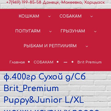
+7(949) 199-85-58 Донецк, Макеевка, Харцызск
КОШКАМ
СОБАКАМ
ПОПУГАЯМ
ГРЫЗУНАМ
РЫБКАМ И РЕПТИЛИЯМ
Главная
СОБАКАМ
Brit Premium
ф.400гр Сухой д/Сб
Brit_Premium
Puppy&Junior L/XL