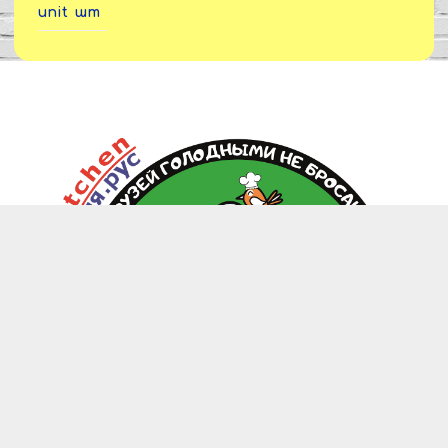
unit
шт
zoo.kitchen@mail.ru