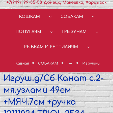
+7(949) 199-85-58 Донецк, Макеевка, Харцызск
КОШКАМ
СОБАКАМ
ПОПУГАЯМ
ГРЫЗУНАМ
РЫБКАМ И РЕПТИЛИЯМ
Главная
СОБАКАМ
Игрушки
Игруш.д/Сб Канат с.2-
мя.узлами 49см
+МЯЧ.7см +ручка