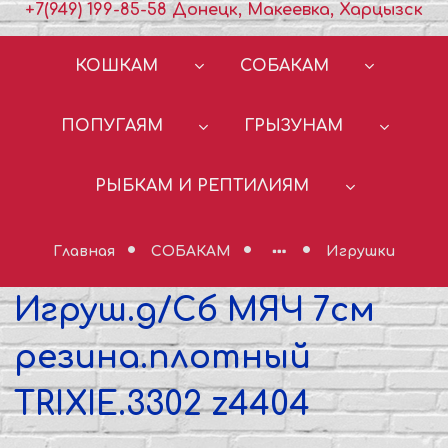
+7(949) 199-85-58 Донецк, Макеевка, Харцызск
КОШКАМ
СОБАКАМ
ПОПУГАЯМ
ГРЫЗУНАМ
РЫБКАМ И РЕПТИЛИЯМ
Главная
СОБАКАМ
Игрушки
Игруш.д/Сб МЯЧ 7см
резина.плотный
TRIXIE.3302 z4404