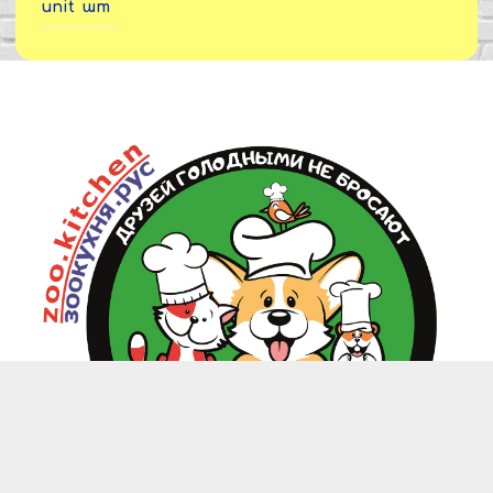
unit
шт
zoo.kitchen@mail.ru