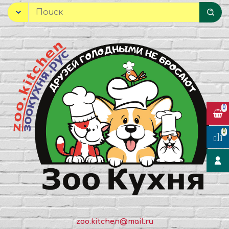
0
0
zoo.kitchen@mail.ru