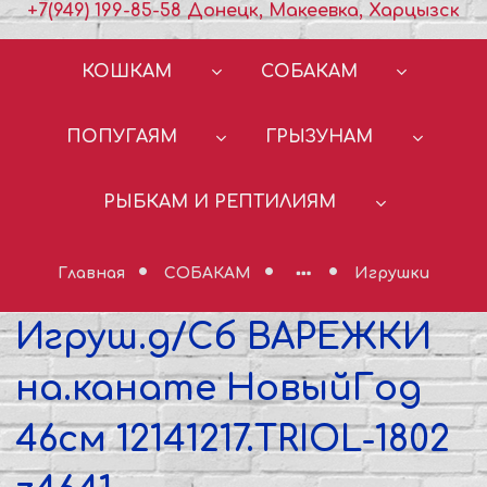
+7(949) 199-85-58 Донецк, Макеевка, Харцызск
КОШКАМ
СОБАКАМ
ПОПУГАЯМ
ГРЫЗУНАМ
РЫБКАМ И РЕПТИЛИЯМ
Главная
СОБАКАМ
Игрушки
Игруш.д/Сб ВАРЕЖКИ
на.канате НовыйГод
46см 12141217.TRIOL-1802