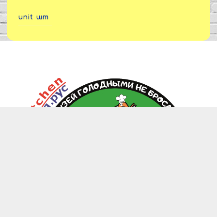
unit
шт