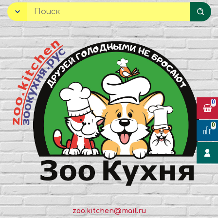
0
0
zoo.kitchen@mail.ru