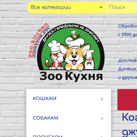
Обрабо
с 09.00 до
Достав
Донецк
и други
КОШКАМ
Ко
СОБАКАМ
дж