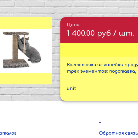
Цена
1 400.00 руб / шт.
Когтеточка из линейки прод
трёх элементов: подставка, 
unit
-
аталог
Обратная связ