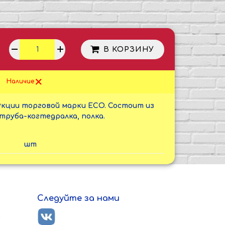
В КОРЗИНУ
Наличие
укции торговой марки ECO. Состоит из
труба-когтедралка, полка.
шт
Следуйте за нами
ь