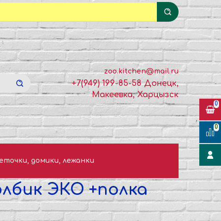
zoo.kitchen@mail.ru
+7(949) 199-85-58 Донецк,
Макеевка, Харцызск
0
0
еточки, домики, лежанки
лбик ЭКО +полка