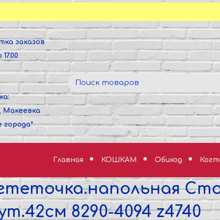
тка заказов
 17.00
ка:
, Макеевка
е города*
Главная
КОШКАМ
Обиход
Когт
гтеточка.напольная Сто
ут.42см 8290-4094 z4740