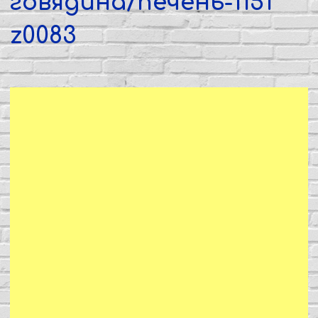
говядина/печень-1151
z0083