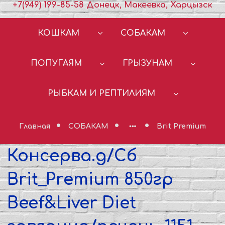
+7(949) 199-85-58 Донецк, Макеевка, Харцызск
КОШКАМ
СОБАКАМ
ПОПУГАЯМ
ГРЫЗУНАМ
РЫБКАМ И РЕПТИЛИЯМ
Главная
СОБАКАМ
Brit Premium
Консерва.д/Сб
Brit_Premium 850гр
Beef&Liver Diet