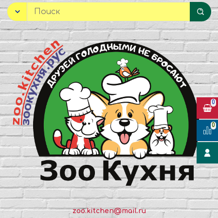
0
0
zoo.kitchen@mail.ru