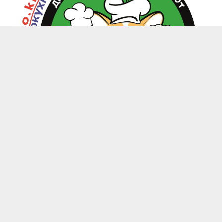
zoo.kitchen@mail.ru
+7(949) 199-85-58 Донецк, Макеевка, Харцызск
-
Каталог
Магазины
Личный кабинет
-