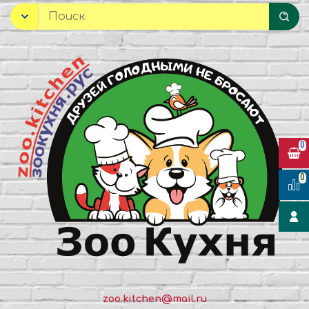
0
0
zoo.kitchen@mail.ru