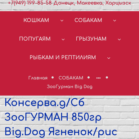
+7(949) 199-85-58 Донецк, Макеевка, Харцызск
КОШКАМ
СОБАКАМ
ПОПУГАЯМ
ГРЫЗУНАМ
РЫБКАМ И РЕПТИЛИЯМ
Главная
СОБАКАМ
ЗооГурман Big Dog
Консерва.д/Сб
ЗооГУРМАН 850гр
Big.Dog Ягненок/рис