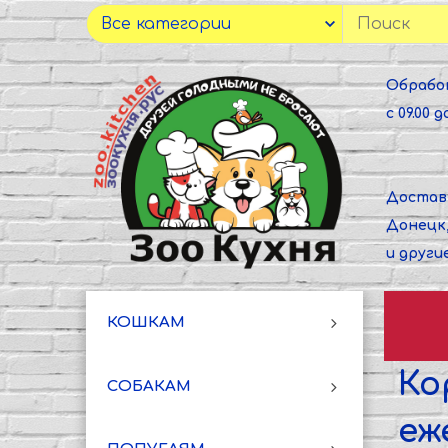
Обрабо
с 09.00 до
Достав
Донецк
и други
КОШКАМ
Ко
СОБАКАМ
еж