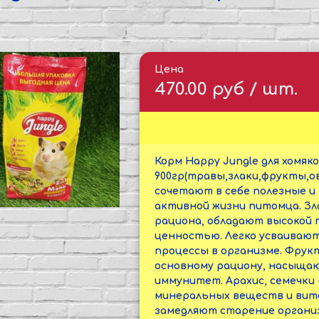
Цена
470.00 руб / шт.
Корм Happy Jungle для хомяко
900гр(травы,злаки,фрукты,о
сочетают в себе полезные и
активной жизни питомца. Зл
рациона, обладают высокой 
ценностью. Легко усваиваю
процессы в организме. Фрук
основному рациону, насыща
иммунитет. Арахис, семечки 
минеральных веществ и вит
замедляют старение органи