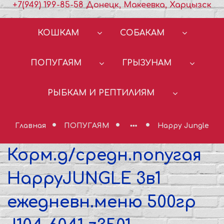
+7(949) 199-85-58 Донецк, Макеевка, Харцызск
КОШКАМ
СОБАКАМ
ПОПУГАЯМ
ГРЫЗУНАМ
РЫБКАМ И РЕПТИЛИЯМ
Главная
ПОПУГАЯМ
Happy Jungle
Корм.д/средн.попугая
HappyJUNGLE 3в1
ежедневн.меню 500гр