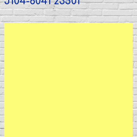
J104-6041 z3501