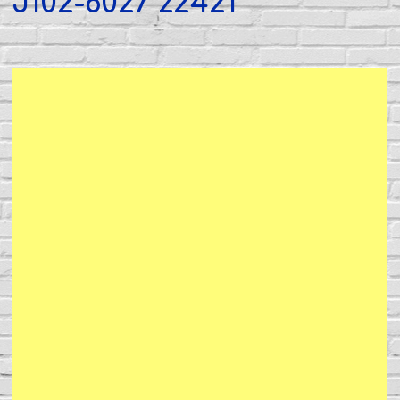
J102-6027 z2421