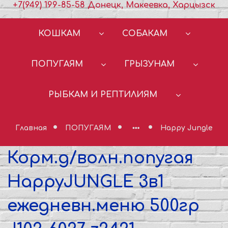
+7(949) 199-85-58 Донецк, Макеевка, Харцызск
КОШКАМ
СОБАКАМ
ПОПУГАЯМ
ГРЫЗУНАМ
РЫБКАМ И РЕПТИЛИЯМ
Главная
ПОПУГАЯМ
Happy Jungle
Корм.д/волн.попугая
HappyJUNGLE 3в1
ежедневн.меню 500гр