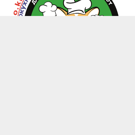
zoo.kitchen@mail.ru
+7(949) 199-85-58 Донецк, Макеевка, Харцызск
-
Каталог
Магазины
Личный кабинет
-