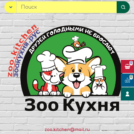
0
0
zoo.kitchen@mail.ru