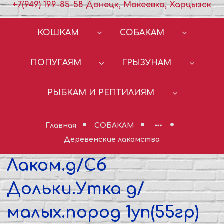
+7(949) 199-85-58 Донецк, Макеевка, Харцызск
КОШКАМ
СОБАКАМ
ПОПУГАЯМ
ГРЫЗУНАМ
РЫБКАМ И РЕПТИЛИЯМ
Главная
СОБАКАМ
Деревенские лакомства
Лаком.д/Сб
Дольки.Утка д/
малых.пород 1уп(55гр)