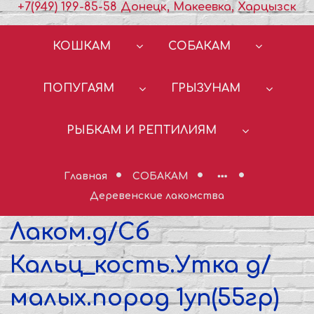
+7(949) 199-85-58 Донецк, Макеевка, Харцызск
КОШКАМ
СОБАКАМ
ПОПУГАЯМ
ГРЫЗУНАМ
РЫБКАМ И РЕПТИЛИЯМ
Главная
СОБАКАМ
Деревенские лакомства
Лаком.д/Сб
Кальц_кость.Утка д/
малых.пород 1уп(55гр)