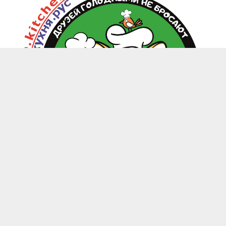
zoo.kitchen@mail.ru
+7(949) 199-85-58 Донецк, Макеевка, Харцызск
-
Каталог
Магазины