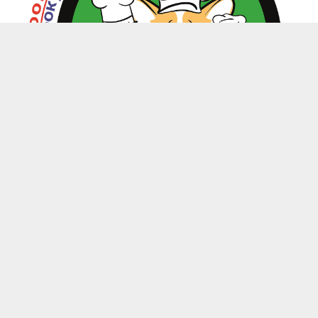
zoo.kitchen@mail.ru
+7(949) 199-85-58 Донецк, Макеевка, Харцызск
-
Каталог
Магазины
Личный кабинет
-
Обратная связь