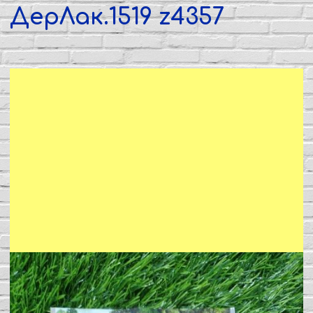
ДерЛак.1519 z4357