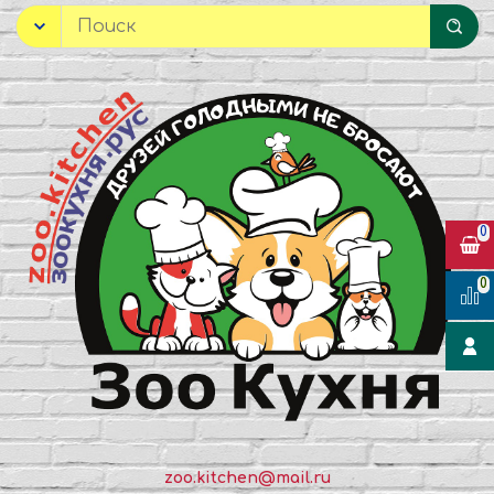
0
0
zoo.kitchen@mail.ru