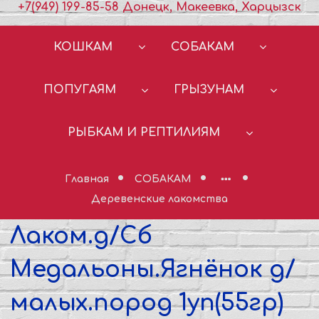
+7(949) 199-85-58 Донецк, Макеевка, Харцызск
КОШКАМ
СОБАКАМ
ПОПУГАЯМ
ГРЫЗУНАМ
РЫБКАМ И РЕПТИЛИЯМ
Главная
СОБАКАМ
Деревенские лакомства
Лаком.д/Сб
Медальоны.Ягнёнок д/
малых.пород 1уп(55гр)