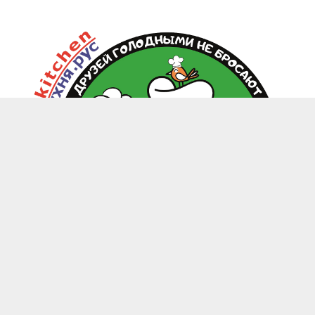
zoo.kitchen@mail.ru
+7(949) 199-85-58 Донецк, Макеевка, Харцызск
-
Каталог