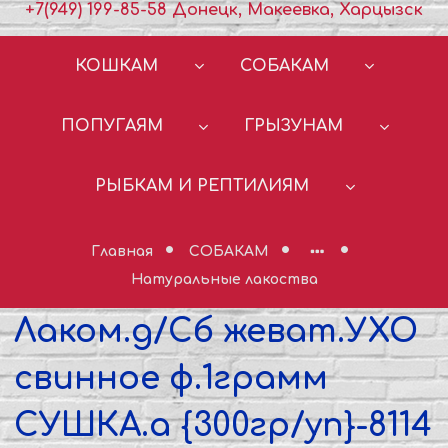
+7(949) 199-85-58 Донецк, Макеевка, Харцызск
КОШКАМ
СОБАКАМ
ПОПУГАЯМ
ГРЫЗУНАМ
РЫБКАМ И РЕПТИЛИЯМ
Главная
СОБАКАМ
Натуральные лакоства
Лаком.д/Сб жеват.УХО
свинное ф.1грамм
СУШКА.а {300гр/уп}-8114