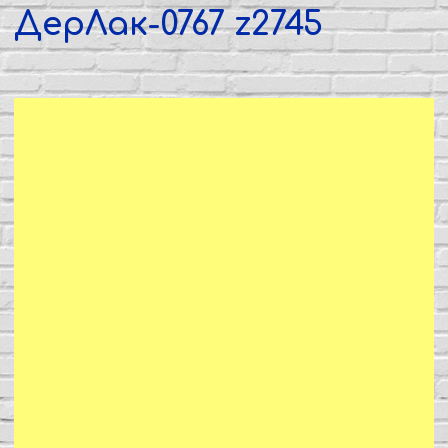
ДерЛак-0767 z2745