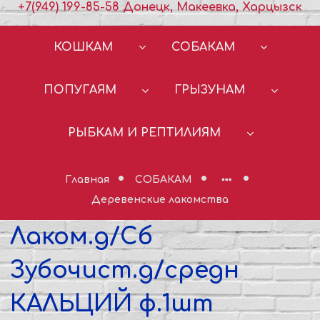
+7(949) 199-85-58 Донецк, Макеевка, Харцызск
КОШКАМ
СОБАКАМ
ПОПУГАЯМ
ГРЫЗУНАМ
РЫБКАМ И РЕПТИЛИЯМ
Главная
СОБАКАМ
Деревенские лакомства
Лаком.д/Сб
Зубочист.д/средн
КАЛЬЦИЙ ф.1шт