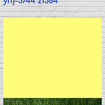
уп}-3744 z1364