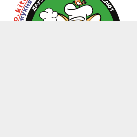
zoo.kitchen@mail.ru
+7(949) 199-85-58 Донецк, Макеевка, Харцызск
-
Каталог
Магазины
Личный кабинет