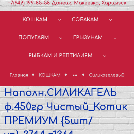
+7(949) 199-85-58 Донецк, Макеевка, Харцызск
КОШКАМ
СОБАКАМ
ПОПУГАЯМ
ГРЫЗУНАМ
РЫБКАМ И РЕПТИЛИЯМ
Главная
КОШКАМ
Силикагелевый
Наполн.СИЛИКАГЕЛЬ
ф.450гр Чистый_Котик
ПРЕМИУМ {5шт/