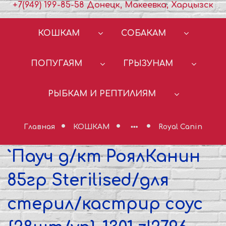
+7(949) 199-85-58 Донецк, Макеевка, Харцызск
КОШКАМ
СОБАКАМ
ПОПУГАЯМ
ГРЫЗУНАМ
РЫБКАМ И РЕПТИЛИЯМ
Главная
КОШКАМ
Royal Canin
`Пауч д/кт РоялКанин
85гр Sterilised/для
стерил/кастрир соус