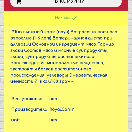
В КОРЗИНУ
Наличие
.#Тип влажный корм (пауч) Возраст животного
взрослые (1-6 лет) Ветеринарная диета при
аллергии Основной ингредиент мясо Гарнир
злаки Состав мясо и мясные субпродукты,
злаки, субпродукты растительного
происхождения, минеральные вещества,
экстракты белков растительного
происхождения, углеводы Энергетическая
ценность 71 ккал/100 грамм
Вес, упаковка
шт
Производители
Royal.Canin
unit
шт