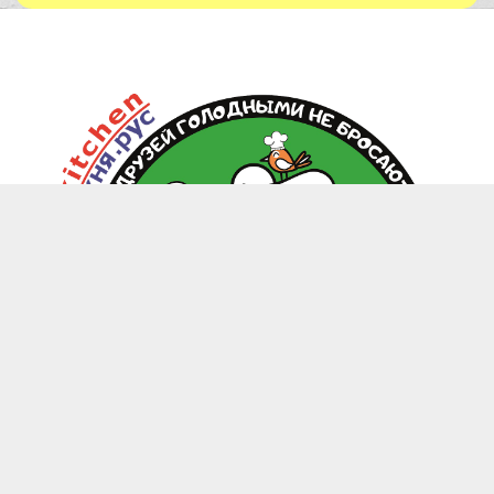
zoo.kitchen@mail.ru
+7(949) 199-85-58 Донецк, Макеевка, Харцызск