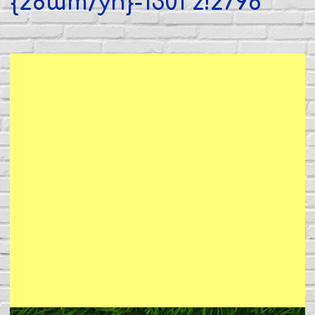
{28шт/уп}-1301 z!2796