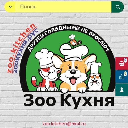
0
0
zoo.kitchen@mail.ru