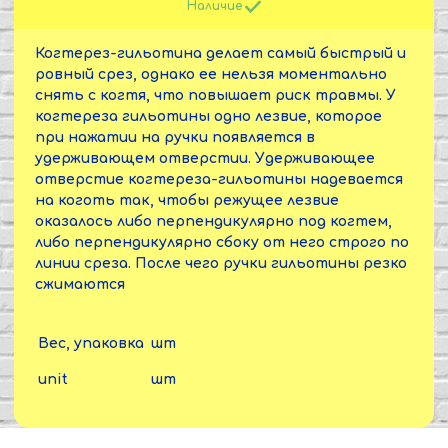
Наличие
Когтерез-гильотина делает самый быстрый и
ровный срез, однако ее нельзя моментально
снять с когтя, что повышает риск травмы. У
когтереза гильотины одно лезвие, которое
при нажатии на ручки появляется в
удерживающем отверстии. Удерживающее
отверстие когтереза-гильотины надевается
на коготь так, чтобы режущее лезвие
оказалось либо перпендикулярно под когтем,
либо перпендикулярно сбоку от него строго по
линии среза. После чего ручки гильотины резко
сжимаются
Вес, упаковка
шт
unit
шт