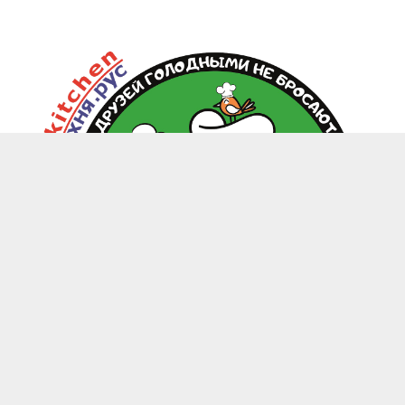
zoo.kitchen@mail.ru
+7(949) 199-85-58 Донецк, Макеевка, Харцызск
-