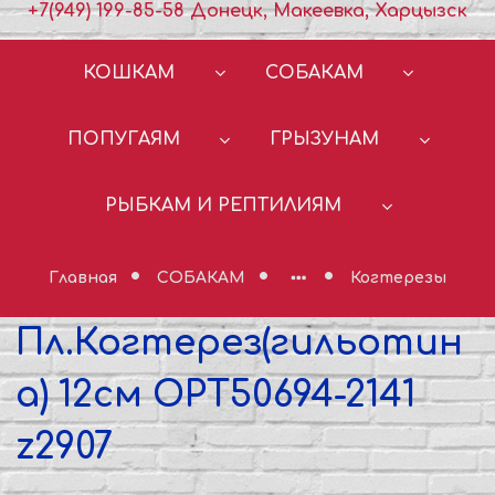
+7(949) 199-85-58 Донецк, Макеевка, Харцызск
КОШКАМ
СОБАКАМ
ПОПУГАЯМ
ГРЫЗУНАМ
РЫБКАМ И РЕПТИЛИЯМ
Главная
СОБАКАМ
Когтерезы
Пл.Когтерез(гильотин
а) 12см OPT50694-2141
z2907