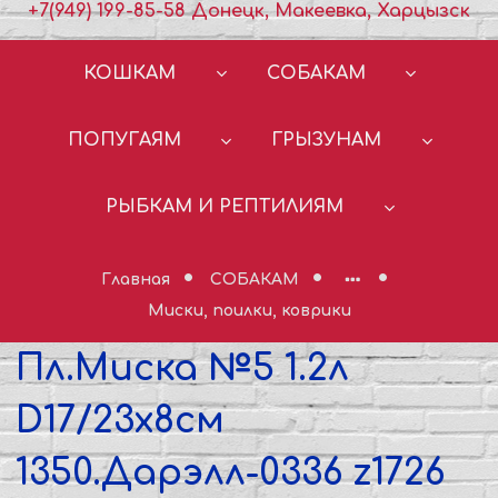
+7(949) 199-85-58 Донецк, Макеевка, Харцызск
КОШКАМ
СОБАКАМ
ПОПУГАЯМ
ГРЫЗУНАМ
РЫБКАМ И РЕПТИЛИЯМ
Главная
СОБАКАМ
Миски, поилки, коврики
Пл.Миска №5 1.2л
D17/23х8см
1350.Дарэлл-0336 z1726