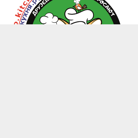
zoo.kitchen@mail.ru
+7(949) 199-85-58 Донецк, Макеевка, Харцызск
-
Каталог
Магазины
Личный кабинет