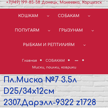
+7(949) 199-85-58 Донецк, Макеевка, Харцызск
КОШКАМ
СОБАКАМ
ПОПУГАЯМ
ГРЫЗУНАМ
РЫБКАМ И РЕПТИЛИЯМ
Главная
СОБАКАМ
Миски, поилки, коврики
Пл.Миска №7 3.5л
D25/34х12см
2307.Дарэлл-9322 z1728