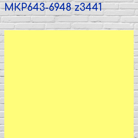
МКР643-6948 z3441