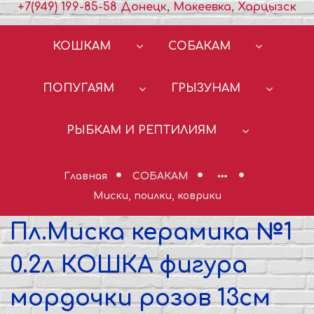
+7(949) 199-85-58 Донецк, Макеевка, Харцызск
КОШКАМ
СОБАКАМ
ПОПУГАЯМ
ГРЫЗУНАМ
РЫБКАМ И РЕПТИЛИЯМ
Главная
СОБАКАМ
Миски, поилки, коврики
Пл.Миска керамика №1
0.2л КОШКА фигура
мордочки розов 13см