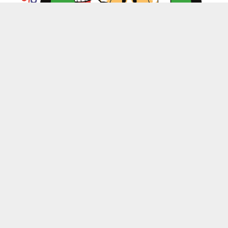
zoo.kitchen@mail.ru
+7(949) 199-85-58 Донецк, Макеевка, Харцызск
-
Каталог
Магазины
Личный кабинет
-
Обратная связь
Контакты