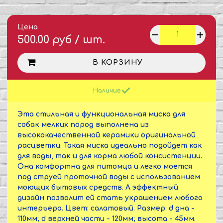
Цена
500.00 руб / шт.
В КОРЗИНУ
Наличие
Эта стильная и функциональная миска для
собак мелких пород выполнена из
высококачественной керамики оригинальной
расцветки. Такая миска идеально подойдет как
для воды, так и для корма любой консистенции.
Она комфортна для питомца и легко моется
под струей проточной воды с использованием
моющих бытовых средств. А эффектный
дизайн позволит ей стать украшением любого
интерьера. Цвет: салатовый. Размер: d дна -
110мм; d верхней части - 120мм; высота - 45мм.