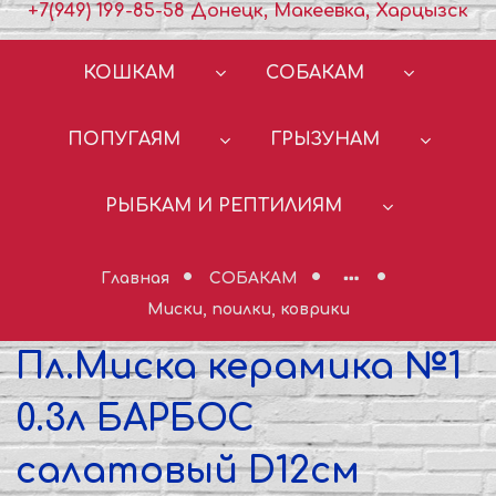
+7(949) 199-85-58 Донецк, Макеевка, Харцызск
КОШКАМ
СОБАКАМ
ПОПУГАЯМ
ГРЫЗУНАМ
РЫБКАМ И РЕПТИЛИЯМ
Главная
СОБАКАМ
Миски, поилки, коврики
Пл.Миска керамика №1
0.3л БАРБОС
салатовый D12см