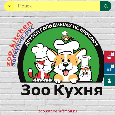
0
0
zoo.kitchen@mail.ru