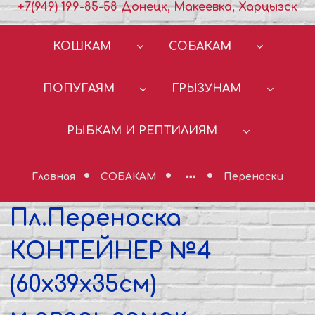
+7(949) 199-85-58 Донецк, Макеевка, Харцызск
КОШКАМ
СОБАКАМ
ПОПУГАЯМ
ГРЫЗУНАМ
РЫБКАМ И РЕПТИЛИЯМ
Главная
СОБАКАМ
Переноски
Пл.Переноска
КОНТЕЙНЕР №4
(60х39х35см)