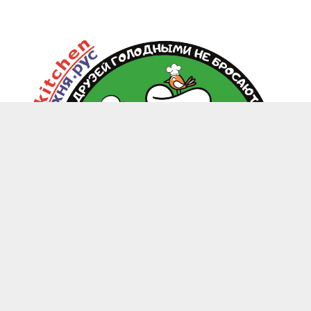
zoo.kitchen@mail.ru
+7(949) 199-85-58 Донецк, Макеевка, Харцызск
-