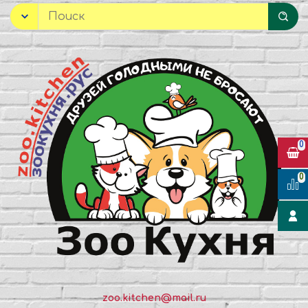
0
0
zoo.kitchen@mail.ru