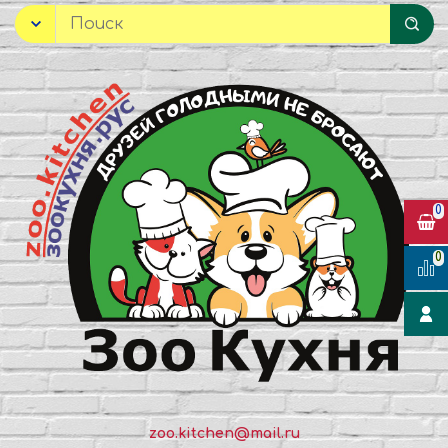
0
0
zoo.kitchen@mail.ru