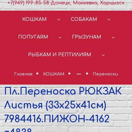
+7(949) 199-85-58 Донецк, Макеевка, Харцызск
КОШКАМ
СОБАКАМ
ПОПУГАЯМ
ГРЫЗУНАМ
РЫБКАМ И РЕПТИЛИЯМ
Главная
КОШКАМ
Переноски
Пл.Переноска РЮКЗАК
Листья (33x25x41см)
7984416.ПИЖОН-4162