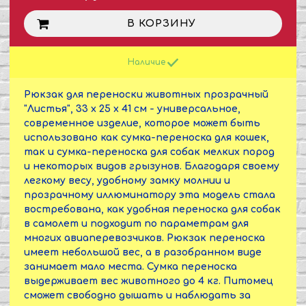
В КОРЗИНУ
Наличие
Рюкзак для переноски животных прозрачный
"Листья", 33 х 25 х 41 см - универсальное,
современное изделие, которое может быть
использовано как сумка-переноска для кошек,
так и сумка-переноска для собак мелких пород
и некоторых видов грызунов. Благодаря своему
легкому весу, удобному замку молнии и
прозрачному иллюминатору эта модель стала
востребована, как удобная переноска для собак
в самолет и подходит по параметрам для
многих авиаперевозчиков. Рюкзак переноска
имеет небольшой вес, а в разобранном виде
занимает мало места. Сумка переноска
выдерживает вес животного до 4 кг. Питомец
сможет свободно дышать и наблюдать за