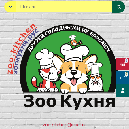
0
0
zoo.kitchen@mail.ru