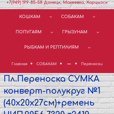
+7(949) 199-85-58 Донецк, Макеевка, Харцызск
КОШКАМ
СОБАКАМ
ПОПУГАЯМ
ГРЫЗУНАМ
РЫБКАМ И РЕПТИЛИЯМ
Главная
СОБАКАМ
Переноски
Пл.Переноска СУМКА
конверт-полукруг №1
(40x20x27см)+ремень