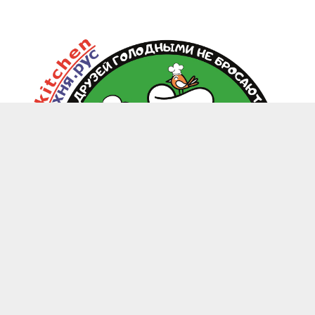
zoo.kitchen@mail.ru
+7(949) 199-85-58 Донецк, Макеевка, Харцызск
-