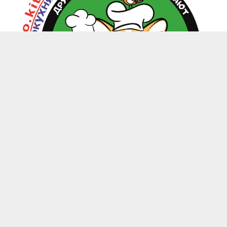
zoo.kitchen@mail.ru
+7(949) 199-85-58 Донецк, Макеевка, Харцызск
-
Каталог
Магазины
Личный кабинет