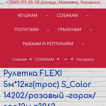
+7(949) 199-85-58 Донецк, Макеевка, Харцызск
КОШКАМ
СОБАКАМ
ПОПУГАЯМ
ГРЫЗУНАМ
РЫБКАМ И РЕПТИЛИЯМ
Главная
СОБАКАМ
На тросу
Рулетка FLEXI
5м*12кг(трос) S_Color
14202/розовый -горох/